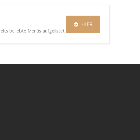
HIER
eits beliebte Menüs aufgelistet.